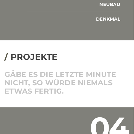
NEUBAU
DENKMAL
/
PROJEKTE
GÄBE ES DIE
LETZTE MINUTE
NICHT,
SO WÜRDE NIEMALS
ETWAS FERTIG.
04